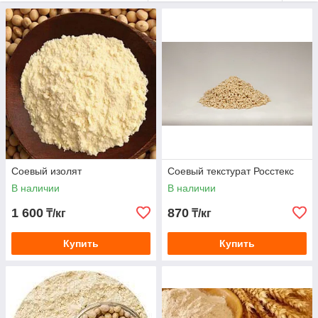
Для вегетарианцев и веганцев есть много шансов, что
может не хватать белка в теле. Соевый белок считается
неотъемлемой частью вегетарианской или веганской диеты,
поскольку он является лучшим и полноценным источником
растительных белков.
– Из всех растительных продуктов соевые белки наиболее
приближены к мясу по своему аминокислотному составу.
Соевый изолят
Соевый текстурат Росстекс
В наличии
В наличии
1 600
870
₸/кг
₸/кг
Купить
Купить