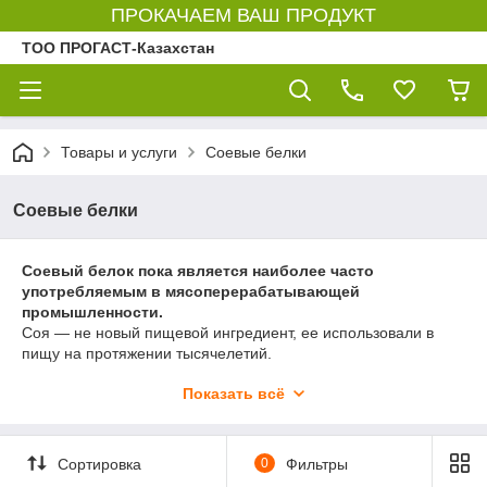
ПРОКАЧАЕМ ВАШ ПРОДУКТ
ТОО ПРОГАСТ-Казахстан
Товары и услуги
Соевые белки
Соевые белки
Соевый белок пока является наиболее часто
употребляемым в мясоперерабатывающей
промышленности.
Соя — не новый пищевой ингредиент, ее использовали в
пищу на протяжении тысячелетий.
Соевый белок (протеин) необходим нашему телу для
Показать всё
восстановления. Он способствует росту мышц и стимулирует
обмен веществ. Поэтому все, кто стремятся построить свое
тело, контролируют в первую очередь количество
Сортировка
0
Фильтры
потребляемого белка. И это замечательно.