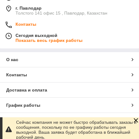
г. Павлодар
Толстого 141 офис 15 , Павлодар, Казахстан
Контакты
Сегодня выходной
Показать весь график работы
О нас
Контакты
Доставка и оплата
График работы
Полная версия сайта
Сейчас компания не может быстро обрабатывать заказы и
сообщения, поскольку по ее графику работы сегодня
выходной. Ваша заявка будет обработана в ближайший
Сайт создан на маркетплейсе
Satu.kz
рабочий день.