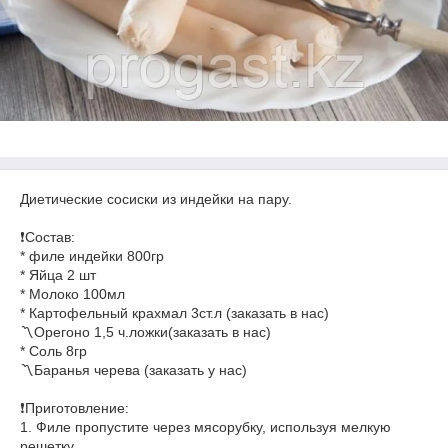
Диетические сосиски из индейки на пару.
⠀
❗️Состав:
* филе индейки 800гр
* Яйца 2 шт
* Молоко 100мл
* Картофельный крахмал 3ст.л (заказать в нас)
〽️Орегоно 1,5 ч.ложки(заказать в нас)
* Соль 8гр
〽️Баранья черева (заказать у нас)
⠀
❗️Приготовление:
1. Филе пропустите через мясорубку, используя мелкую
решетку.