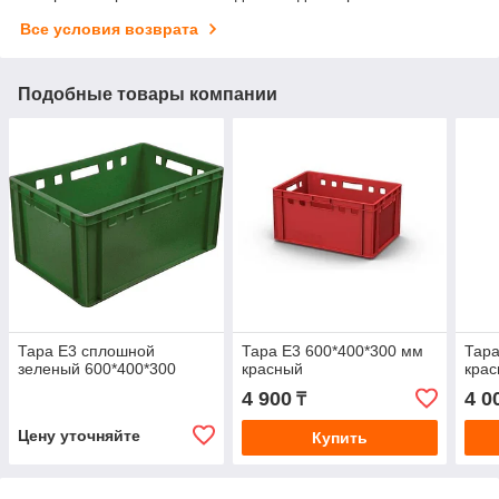
Все условия возврата
Подобные товары компании
Тара Е3 сплошной
Тара Е3 600*400*300 мм
Тара
зеленый 600*400*300
красный
крас
4 900
4 0
₸
Цену уточняйте
Купить