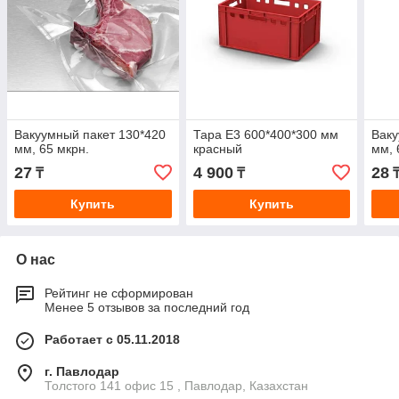
Вакуумный пакет 130*420
Тара Е3 600*400*300 мм
Ваку
мм, 65 мкрн.
красный
мм, 
27
4 900
28
₸
₸
Купить
Купить
О нас
Рейтинг не сформирован
Менее 5 отзывов за последний год
Работает с 05.11.2018
г. Павлодар
Толстого 141 офис 15 , Павлодар, Казахстан