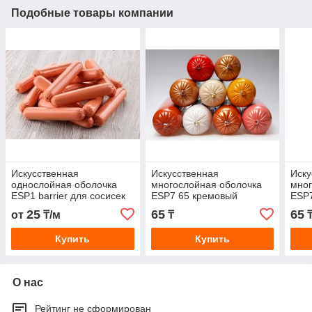
Подобные товары компании
Искусственная
Искусственная
Иску
однослойная оболочка
многослойная оболочка
мног
ESP1 barrier для сосисек
ESP7 65 кремовый
ESP7
(цвет копчение) D19
25
65
65
от
₸/м
₸
₸
Купить
Купить
О нас
Рейтинг не сформирован