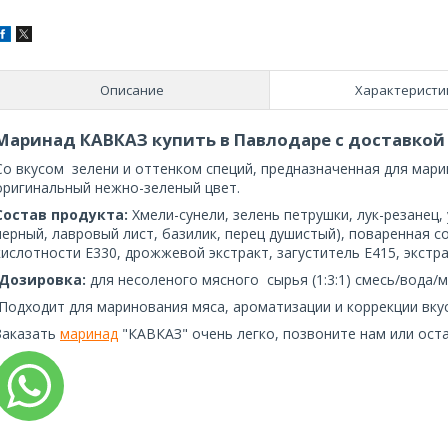
Описание
Характеристи
Маринад КАВКАЗ купить в Павлодаре с доставкой 
Со вкусом зелени и оттенком специй, предназначенная для мар
оригинальный нежно-зеленый цвет.
Состав продукта:
Хмели-сунели, зелень петрушки, лук-резанец, 
черный, лавровый лист, базилик, перец душистый), поваренная со
кислотности Е330, дрожжевой экстракт, загуститель Е415, экстра
Дозировка:
для несоленого мясного сырья (1:3:1) смесь/вода/м
Подходит для маринования мяса, ароматизации и коррекции вку
Заказать
маринад
"КАВКАЗ" очень легко, позвоните нам или оста