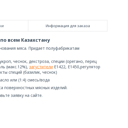
ки
Информация для заказа
по всем Казахстану
инования мяса. Придает полуфабрикатам
укроп, чеснок, декстроза, специи (орегано, перец
ль (макс.12%),
загустители
Е1422, Е1450,регулятор
кты специй (базилик, чеснок)
асло или (1:4) смесь/вода
са поверхностных мясных изделий.
вьте заявку на сайте.