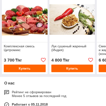
Комплексная смесь
Лук сушеный жареный
Смес
Цитромикс
(Индия)
и жа
(кон
3 700
4 800
6 6
₸/кг
₸/кг
Купить
Купить
О нас
Рейтинг не сформирован
Менее 5 отзывов за последний год
Работает с 05.11.2018