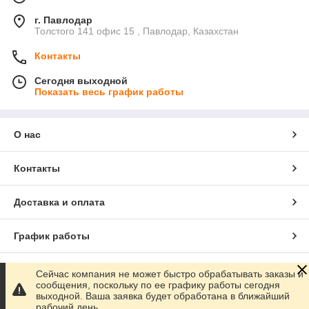
г. Павлодар
Толстого 141 офис 15 , Павлодар, Казахстан
Контакты
Сегодня выходной
Показать весь график работы
О нас
Контакты
Доставка и оплата
График работы
Полная версия сайта
Сейчас компания не может быстро обрабатывать заказы и
сообщения, поскольку по ее графику работы сегодня
выходной. Ваша заявка будет обработана в ближайший
Сайт создан на маркетплейсе
Satu.kz
рабочий день.