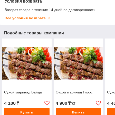
Условия возврата
Возврат товара в течение 14 дней по договоренности
Все условия возврата
Подобные товары компании
Сухой маринад Вайда
Сухой маринад Гирос
Сух
4 100
4 900
4 4
₸
₸/кг
Купить
Купить