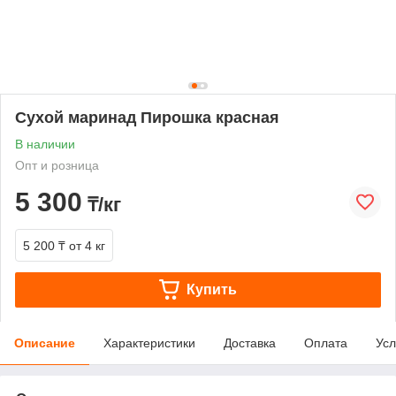
Сухой маринад Пирошка красная
В наличии
Опт и розница
5 300
₸/кг
5 200 ₸
от 4 кг
Купить
Описание
Характеристики
Доставка
Оплата
Усл