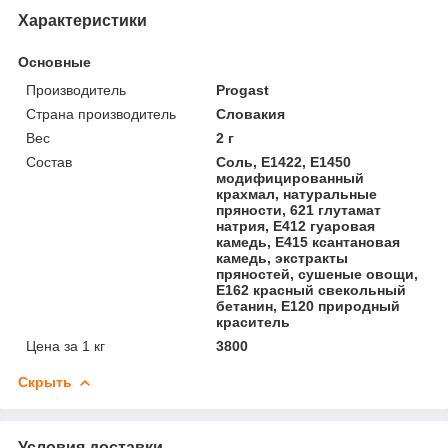
Характеристики
Основные
Производитель
Progast
Страна производитель
Словакия
Вес
2 г
Состав
Соль, Е1422, Е1450
модифицированный
крахмал, натуральные
пряности, 621 глутамат
натрия, Е412 гуаровая
камедь, Е415 ксантановая
камедь, экстракты
пряностей, сушеные овощи,
Е162 красный свекольный
бетанин, Е120 природный
краситель
Цена за 1 кг
3800
Скрыть
Условия доставки