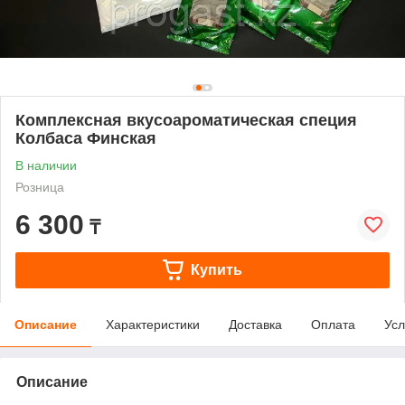
Комплексная вкусоароматическая специя
Колбаса Финская
В наличии
Розница
6 300
₸
Купить
Описание
Характеристики
Доставка
Оплата
Усл
Описание