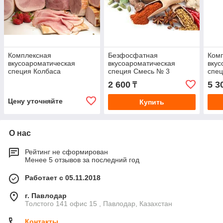
Комплексная
Безфосфатная
Ком
вкусоароматическая
вкусоароматическая
вкус
специя Колбаса
специя Смесь № 3
спе
Сливочная
эксп
2 600
5 3
₸
Цену уточняйте
Купить
О нас
Рейтинг не сформирован
Менее 5 отзывов за последний год
Работает с 05.11.2018
г. Павлодар
Толстого 141 офис 15 , Павлодар, Казахстан
Контакты