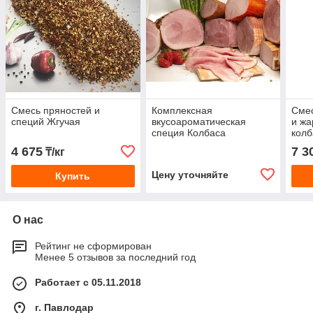
Смесь пряностей и
Комплексная
Смес
специй Жгучая
вкусоароматическая
и жа
специя Колбаса
колб
Сливочная
4 675
7 3
₸/кг
Цену уточняйте
Купить
О нас
Рейтинг не сформирован
Менее 5 отзывов за последний год
Работает с 05.11.2018
г. Павлодар