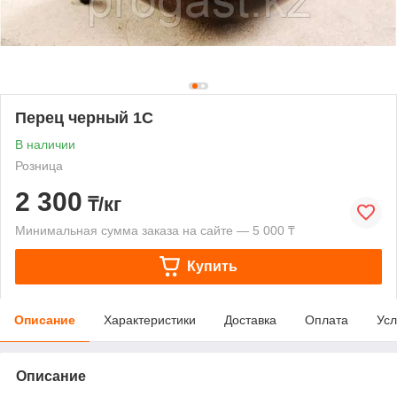
Перец черный 1С
В наличии
Розница
2 300
₸/кг
Минимальная сумма заказа на сайте — 5 000 ₸
Купить
Описание
Характеристики
Доставка
Оплата
Усл
Описание