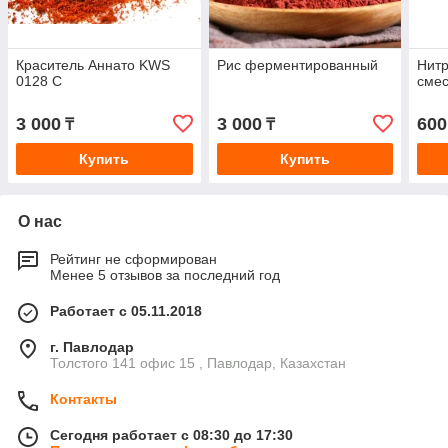
Краситель Аннато KWS
Рис ферментированный
Нитр
0128 C
сме
3 000
3 000
600
₸
₸
Купить
Купить
О нас
Рейтинг не сформирован
Менее 5 отзывов за последний год
Работает с 05.11.2018
г. Павлодар
Толстого 141 офис 15 , Павлодар, Казахстан
Контакты
Сегодня работает с 08:30 до 17:30